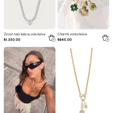
Zircon taşlı kalp su yolu kolye
Charmlı yonca kolye
₺1.350,00
₺845,00