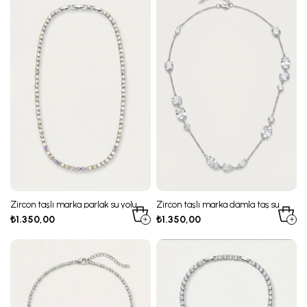
Zircon taşlı marka parlak su yolu
Zircon taşlı marka damla taş su
kolye
yolu kolye
₺1.350,00
₺1.350,00