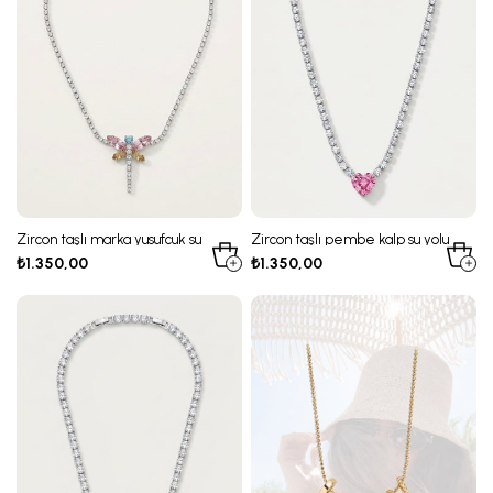
Zircon taşlı marka yusufcuk su
Zircon taşlı pembe kalp su yolu
yolu kolye
kolye
₺1.350,00
₺1.350,00