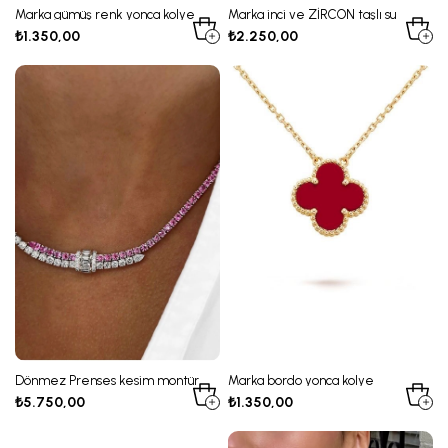
Marka gümüş renk yonca kolye
Marka inci ve ZİRCON taşlı su
yolu Kolye
₺1.350,00
₺2.250,00
Dönmez Prenses kesim montür
Marka bordo yonca kolye
su yolu Kolye
₺5.750,00
₺1.350,00