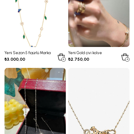
Yeni Sezon 5 figürlü Marka
Yeni Gold çivi kolye
kolye
₺3.000,00
₺2.750,00