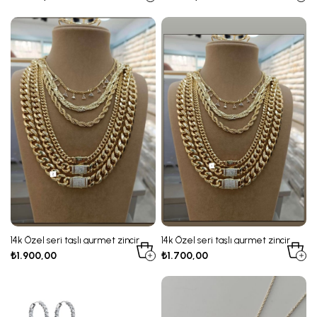
14k Özel seri taşlı gurmet zincir
14k Özel seri taşlı gurmet zincir
Kolye 2 numara
Kolye 1 numara
₺1.900,00
₺1.700,00