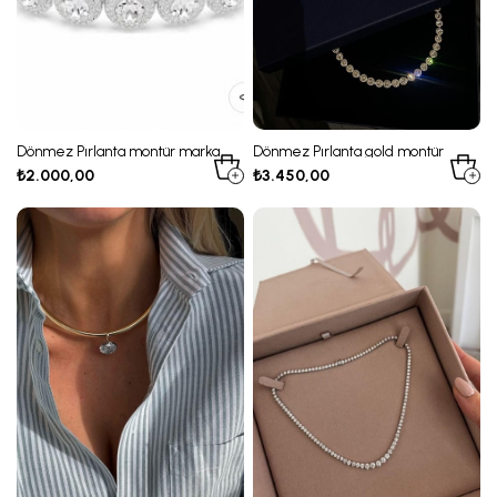
Dönmez Pırlanta montür marka
Dönmez Pırlanta gold montür
su yolu choker
marka su yolu Kolye
₺2.000,00
₺3.450,00