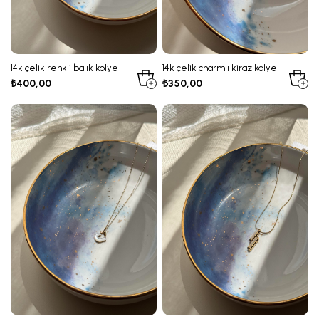
14k çelik renkli balık kolye
14k çelik charmlı kiraz kolye
₺400,00
₺350,00