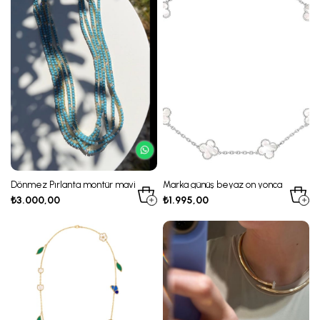
Dönmez Pırlanta montür mavi
Marka günüş beyaz on yonca
taşlı su yolu kolye
kolye
₺3.000,00
₺1.995,00