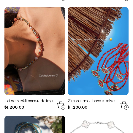
İnci ve renkli boncuk detaylı
Zircon kırmızı boncuk kolye
kolye
₺1.200,00
₺1.200,00