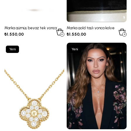
Marka gümüş beyaz tek yonca
Marka gold taşlı yonca kolye
kolye
₺1.550,00
₺1.550,00
Yeni
Yeni
Ürün
Ürün