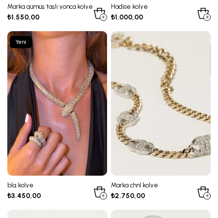
Marka gümüş taşlı yonca kolye
Hadise kolye
₺1.550,00
₺1.000,00
Yeni
Ürün
blg kolye
Marka chnl kolye
₺3.450,00
₺2.750,00