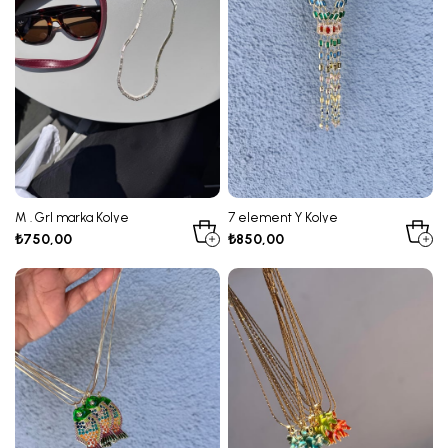
M . Grl marka Kolye
7 element Y Kolye
₺750,00
₺850,00