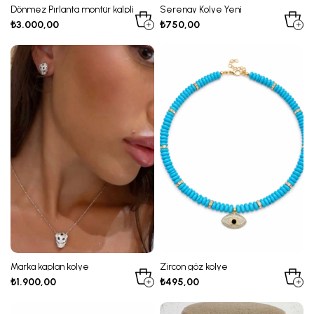
Dönmez Pırlanta montür kalpli
Serenay Kolye Yeni
marka su yolu
₺3.000,00
₺750,00
Marka kaplan kolye
Zircon göz kolye
₺1.900,00
₺495,00