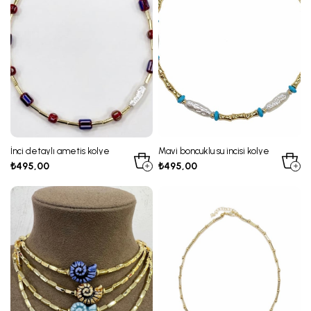
İnci detaylı ametis kolye
Mavi boncuklu su incisi kolye
₺495,00
₺495,00