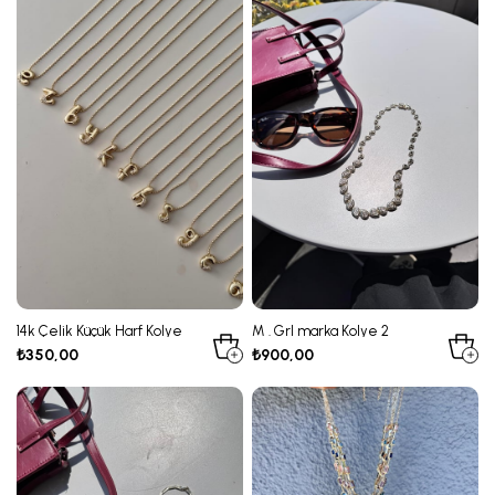
14k Çelik Küçük Harf Kolye
M . Grl marka Kolye 2
₺350,00
₺900,00