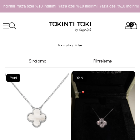
 Yaz'a özel %10 indirim! Yaz'a özel %10 indirim! Yaz'a özel %10 indirim!
0
Anasayfa
Kolye
Sıralama
Filtreleme
Yeni
Yeni
Ürün
Ürün