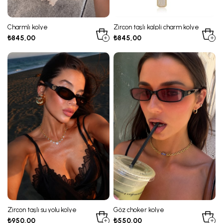
Charmlı kolye
Zircon taşlı kalpli charm kolye
₺845,00
₺845,00
Zircon taşlı su yolu kolye
Göz choker kolye
₺950,00
₺550,00