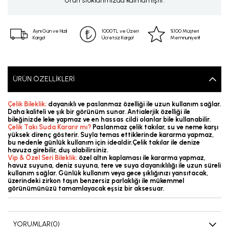
Ürün stoklarımızda kalmamıştır.
Aynı Gün ve Hızlı
1000TL ve Üzeri
%100 Müşteri
Kargo!
Ücretsiz Kargo!
Memnuniyeti!
ÜRÜN ÖZELLIKLERI
Çelik Bileklik;
dayanıklı ve paslanmaz özelliği ile uzun kullanım sağlar.
Daha kaliteli ve şık bir görünüm sunar. Antialerjik özelliği ile
bileğinizde leke yapmaz ve en hassas cildi olanlar bile kullanabilir.
Çelik Takı Suda Kararır mı?
Paslanmaz çelik takılar, su ve neme karşı
yüksek direnç gösterir. Suyla temas ettiklerinde kararma yapmaz,
bu nedenle günlük kullanım için idealdir.Çelik takılar ile denize
havuza girebilir, duş alabilirsiniz.
Vip & Özel Seri Bileklik;
özel altın kaplaması ile kararma yapmaz,
havuz suyuna, deniz suyuna, tere ve suya dayanıklılığı ile uzun süreli
kullanım sağlar. Günlük kullanım veya gece şıklığınızı yansıtacak,
üzerindeki zirkon taşın benzersiz parlaklığı ile mükemmel
görünümünüzü tamamlayacak eşsiz bir aksesuar.
YORUMLAR
(0)