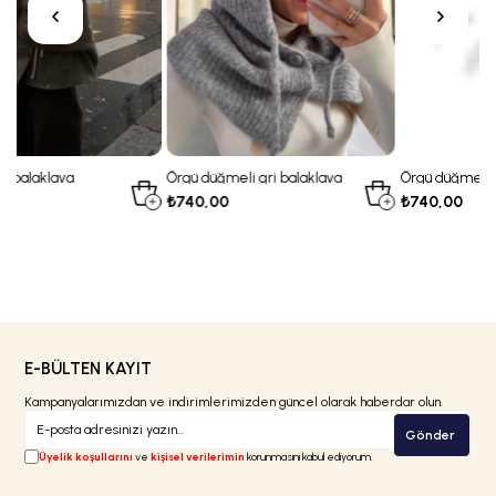
Örgü düğmeli gri balaklava
Örgü düğmeli bej balaklava
₺740,00
₺740,00
E-BÜLTEN KAYIT
Kampanyalarımızdan ve indirimlerimizden güncel olarak haberdar olun.
Gönder
Üyelik koşullarını
ve
kişisel verilerimin
korunmasını kabul ediyorum.