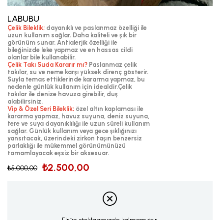
LABUBU
Çelik Bileklik;
dayanıklı ve paslanmaz özelliği ile
uzun kullanım sağlar. Daha kaliteli ve şık bir
görünüm sunar. Antialerjik özelliği ile
bileğinizde leke yapmaz ve en hassas cildi
olanlar bile kullanabilir.
Çelik Takı Suda Kararır mı?
Paslanmaz çelik
takılar, su ve neme karşı yüksek direnç gösterir.
Suyla temas ettiklerinde kararma yapmaz, bu
nedenle günlük kullanım için idealdir.Çelik
takılar ile denize havuza girebilir, duş
alabilirsiniz.
Vip & Özel Seri Bileklik;
özel altın kaplaması ile
kararma yapmaz, havuz suyuna, deniz suyuna,
tere ve suya dayanıklılığı ile uzun süreli kullanım
sağlar. Günlük kullanım veya gece şıklığınızı
yansıtacak, üzerindeki zirkon taşın benzersiz
parlaklığı ile mükemmel görünümünüzü
tamamlayacak eşsiz bir aksesuar.
₺2.500,00
₺5.000,00