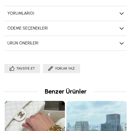
YORUMLAR
(0)
ÖDEME SEÇENEKLERI
ÜRÜN ÖNERILERI
TAVSIYE ET
YORUM YAZ
Benzer Ürünler