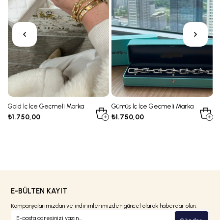
Gold İç İçe Geçmeli Marka
Gümüş İç İçe Geçmeli Marka
R
Bileklik
Bileklik
B
₺1.750,00
₺1.750,00
₺
E-BÜLTEN KAYIT
Kampanyalarımızdan ve indirimlerimizden güncel olarak haberdar olun.