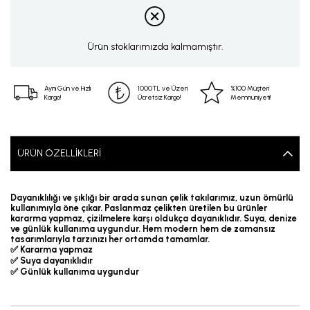
Ürün stoklarımızda kalmamıştır.
Aynı Gün ve Hızlı
1000TL ve Üzeri
%100 Müşteri
Kargo!
Ücretsiz Kargo!
Memnuniyeti!
ÜRÜN ÖZELLIKLERI
Dayanıklılığı ve şıklığı bir arada sunan çelik takılarımız, uzun ömürlü
kullanımıyla öne çıkar. Paslanmaz çelikten üretilen bu ürünler
kararma yapmaz, çizilmelere karşı oldukça dayanıklıdır. Suya, denize
ve günlük kullanıma uygundur. Hem modern hem de zamansız
tasarımlarıyla tarzınızı her ortamda tamamlar.
✅ Kararma yapmaz
✅ Suya dayanıklıdır
✅ Günlük kullanıma uygundur