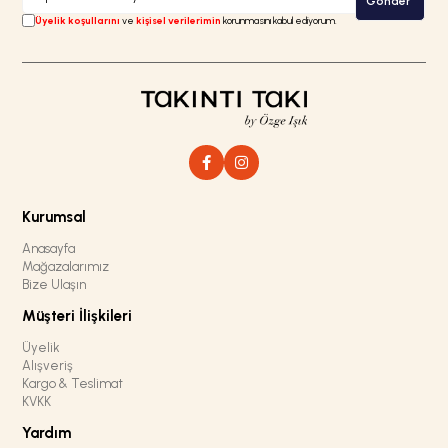
Gönder
Üyelik koşullarını
ve
kişisel verilerimin
korunmasını kabul ediyorum.
Kurumsal
Anasayfa
Mağazalarımız
Bize Ulaşın
Müşteri İlişkileri
Üyelik
Alışveriş
Kargo & Teslimat
KVKK
Yardım