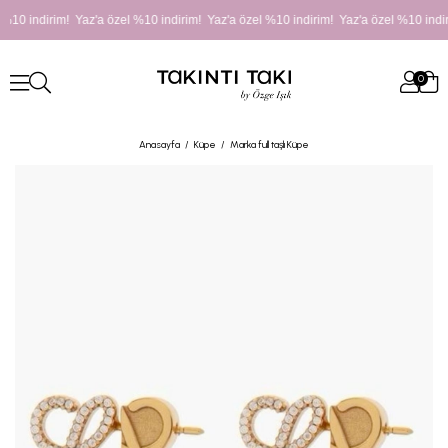
%10 indirim! Yaz'a özel %10 indirim! Yaz'a özel %10 indirim! Yaz'a özel %10 indir
0
Anasayfa
Küpe
Marka full taşlı Küpe