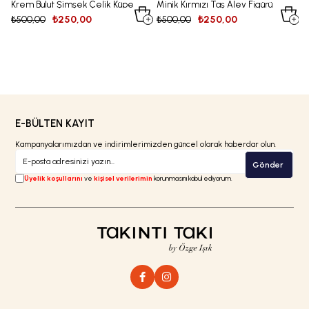
Krem Bulut Şimşek Çelik Küpe
Minik Kırmızı Taş Alev Figürü
S
Çelik Küpe
Ç
₺500,00
₺250,00
₺500,00
₺250,00
₺
E-BÜLTEN KAYIT
Kampanyalarımızdan ve indirimlerimizden güncel olarak haberdar olun.
Gönder
Üyelik koşullarını
ve
kişisel verilerimin
korunmasını kabul ediyorum.