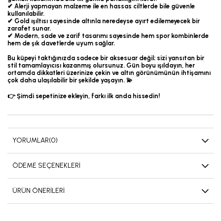
✔ Alerji yapmayan malzeme ile en hassas ciltlerde bile güvenle
kullanılabilir.
✔ Gold ışıltısı sayesinde altınla neredeyse ayırt edilemeyecek bir
zarafet sunar.
✔ Modern, sade ve zarif tasarımı sayesinde hem spor kombinlerde
hem de şık davetlerde uyum sağlar.
Bu küpeyi taktığınızda sadece bir aksesuar değil; sizi yansıtan bir
stil tamamlayıcısı kazanmış olursunuz. Gün boyu ışıldayın, her
ortamda dikkatleri üzerinize çekin ve altın görünümünün ihtişamını
çok daha ulaşılabilir bir şekilde yaşayın. 💫
👉 Şimdi sepetinize ekleyin, farkı ilk anda hissedin!
YORUMLAR
(0)
ÖDEME SEÇENEKLERI
ÜRÜN ÖNERILERI