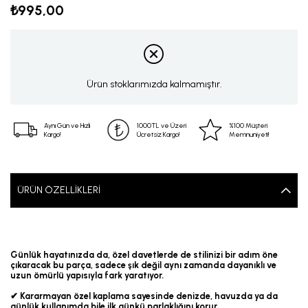
₺995,00
Ürün stoklarımızda kalmamıştır.
Aynı Gün ve Hızlı
1000TL ve Üzeri
%100 Müşteri
Kargo!
Ücretsiz Kargo!
Memnuniyeti!
ÜRÜN ÖZELLIKLERI
Günlük hayatınızda da, özel davetlerde de stilinizi bir adım öne
çıkaracak bu parça, sadece şık değil aynı zamanda dayanıklı ve
uzun ömürlü yapısıyla fark yaratıyor.
✔ Kararmayan özel kaplama sayesinde denizde, havuzda ya da
günlük kullanımda bile ilk günkü parlaklığını korur.