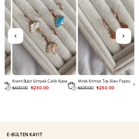
Krem Bulut Şimşek Çelik Küpe
Minik Kırmızı Taş Alev Figürü
S
Çelik Küpe
Ç
₺500,00
₺250,00
₺500,00
₺250,00
₺
E-BÜLTEN KAYIT