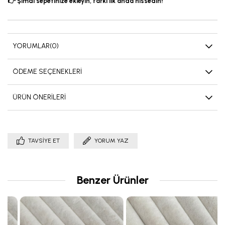
👉 Şimdi sepetinize ekleyin, farkı ilk anda hissedin!
YORUMLAR
(0)
ÖDEME SEÇENEKLERI
ÜRÜN ÖNERILERI
TAVSIYE ET
YORUM YAZ
Benzer Ürünler