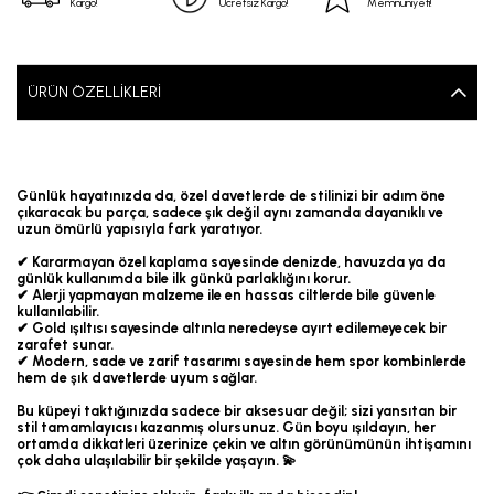
Kargo!
Ücretsiz Kargo!
Memnuniyeti!
ÜRÜN ÖZELLIKLERI
Günlük hayatınızda da, özel davetlerde de stilinizi bir adım öne
çıkaracak bu parça, sadece şık değil aynı zamanda dayanıklı ve
uzun ömürlü yapısıyla fark yaratıyor.
✔ Kararmayan özel kaplama sayesinde denizde, havuzda ya da
günlük kullanımda bile ilk günkü parlaklığını korur.
✔ Alerji yapmayan malzeme ile en hassas ciltlerde bile güvenle
kullanılabilir.
✔ Gold ışıltısı sayesinde altınla neredeyse ayırt edilemeyecek bir
zarafet sunar.
✔ Modern, sade ve zarif tasarımı sayesinde hem spor kombinlerde
hem de şık davetlerde uyum sağlar.
Bu küpeyi taktığınızda sadece bir aksesuar değil; sizi yansıtan bir
stil tamamlayıcısı kazanmış olursunuz. Gün boyu ışıldayın, her
ortamda dikkatleri üzerinize çekin ve altın görünümünün ihtişamını
çok daha ulaşılabilir bir şekilde yaşayın. 💫