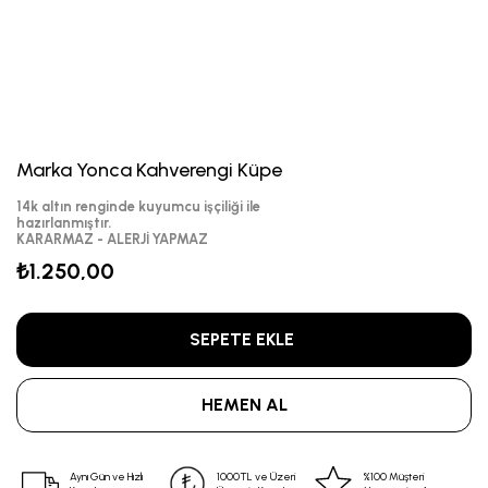
Marka Yonca Kahverengi Küpe
14k altın renginde kuyumcu işçiliği ile
hazırlanmıştır.
KARARMAZ - ALERJİ YAPMAZ
₺1.250,00
Aynı Gün ve Hızlı
1000TL ve Üzeri
%100 Müşteri