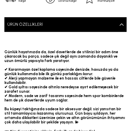
Kargo!
Ücretsiz Kargo!
Memnuniyeti!
ÜRÜN ÖZELLIKLERI
Günlük hayatınızda da, özel davetlerde de stilinizi bir adım öne
çıkaracak bu parça, sadece şık değil aynı zamanda dayanıklı ve
uzun ömürlü yapısıyla fark yaratıyor.
✔ Kararmayan özel kaplama sayesinde denizde, havuzda ya da
günlük kullanımda bile ilk günkü parlaklığını korur.
✔ Alerji yapmayan malzeme ile en hassas ciltlerde bile güvenle
kullanılabilir.
✔ Gold ışıltısı sayesinde altınla neredeyse ayırt edilemeyecek bir
zarafet sunar.
✔ Modern, sade ve zarif tasarımı sayesinde hem spor kombinlerde
hem de şık davetlerde uyum sağlar.
Bu küpeyi taktığınızda sadece bir aksesuar değil; sizi yansıtan bir
stil tamamlayıcısı kazanmış olursunuz. Gün boyu ışıldayın, her
ortamda dikkatleri üzerinize çekin ve altın görünümünün ihtişamını
çok daha ulaşılabilir bir şekilde yaşayın. 💫