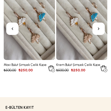
elik Küpe
Krem Bulut Şimşek Çelik Küpe
Minik Kırmızı Taş Alev Fi
Çelik Küpe
₺500,00
₺250,00
₺500,00
₺250,00
E-BÜLTEN KAYIT