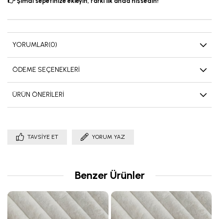
👉 Şimdi sepetinize ekleyin, farkı ilk anda hissedin!
YORUMLAR
(0)
ÖDEME SEÇENEKLERI
ÜRÜN ÖNERILERI
TAVSIYE ET
YORUM YAZ
Benzer Ürünler