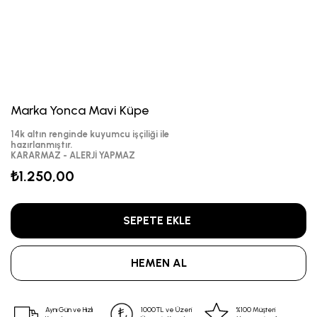
Marka Yonca Mavi Küpe
14k altın renginde kuyumcu işçiliği ile
hazırlanmıştır.
KARARMAZ - ALERJİ YAPMAZ
₺1.250,00
Aynı Gün ve Hızlı
1000TL ve Üzeri
%100 Müşteri