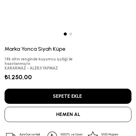
Marka Yonca Siyah Küpe
14k altın renginde kuyumcu işçiliği ile
hazırlanmıştır.
KARARMAZ - ALERJİ YAPMAZ
₺1.250,00
Aynı Gün ve Hızlı
1000TL ve Üzeri
%100 Müşteri