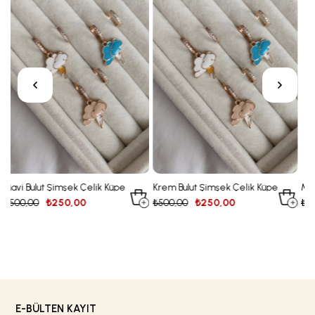
lik Küpe
Krem Bulut Şimşek Çelik Küpe
Minik Kırmızı Taş Alev Fig
Çelik Küpe
₺500,00
₺250,00
₺500,00
₺250,00
E-BÜLTEN KAYIT