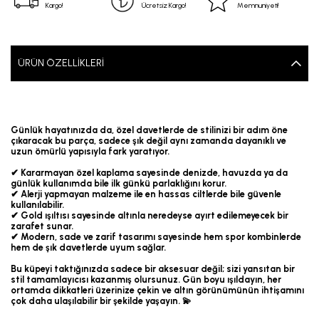
Kargo!
Ücretsiz Kargo!
Memnuniyeti!
ÜRÜN ÖZELLIKLERI
Günlük hayatınızda da, özel davetlerde de stilinizi bir adım öne
çıkaracak bu parça, sadece şık değil aynı zamanda dayanıklı ve
uzun ömürlü yapısıyla fark yaratıyor.
✔ Kararmayan özel kaplama sayesinde denizde, havuzda ya da
günlük kullanımda bile ilk günkü parlaklığını korur.
✔ Alerji yapmayan malzeme ile en hassas ciltlerde bile güvenle
kullanılabilir.
✔ Gold ışıltısı sayesinde altınla neredeyse ayırt edilemeyecek bir
zarafet sunar.
✔ Modern, sade ve zarif tasarımı sayesinde hem spor kombinlerde
hem de şık davetlerde uyum sağlar.
Bu küpeyi taktığınızda sadece bir aksesuar değil; sizi yansıtan bir
stil tamamlayıcısı kazanmış olursunuz. Gün boyu ışıldayın, her
ortamda dikkatleri üzerinize çekin ve altın görünümünün ihtişamını
çok daha ulaşılabilir bir şekilde yaşayın. 💫