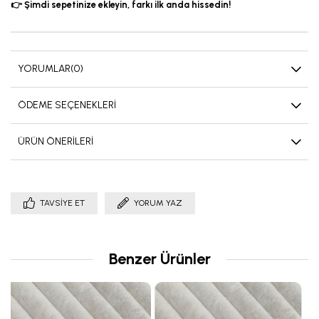
👉 Şimdi sepetinize ekleyin, farkı ilk anda hissedin!
YORUMLAR
(0)
ÖDEME SEÇENEKLERI
ÜRÜN ÖNERILERI
TAVSIYE ET
YORUM YAZ
Benzer Ürünler