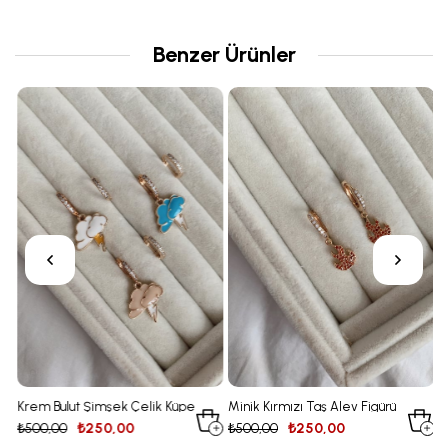
Benzer Ürünler
Krem Bulut Şimşek Çelik Küpe
Minik Kırmızı Taş Alev Figürü
S
Çelik Küpe
Ç
₺500,00
₺250,00
₺500,00
₺250,00
₺