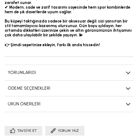
zarafet sunar.
✔ Modern, sade ve zarif tasarımı sayesinde hem spor kombinlerde
hem de şık davetlerde uyum sağlar.
Bu küpeyi taktığınızda sadece bir aksesuar değil; sizi yansıtan bir
stil tamamlayıcısı kazanmış olursunuz. Gün boyu ışıldayın, her
ortamda dikkatleri üzerinize çekin ve altın görünümünün ihtişamını
çok daha ulaşılabilir bir şekilde yaşayın. 💫
👉 Şimdi sepetinize ekleyin, farkı ilk anda hissedin!
YORUMLAR
(0)
ÖDEME SEÇENEKLERI
ÜRÜN ÖNERILERI
TAVSIYE ET
YORUM YAZ