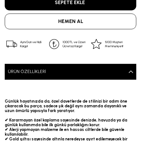
Aynı Gün ve Hızlı
1000TL ve Üzeri
%100 Müşteri
Kargo!
Ücretsiz Kargo!
Memnuniyeti!
ÜRÜN ÖZELLIKLERI
Günlük hayatınızda da, özel davetlerde de stilinizi bir adım öne
çıkaracak bu parça, sadece şık değil aynı zamanda dayanıklı ve
uzun ömürlü yapısıyla fark yaratıyor.
✔ Kararmayan özel kaplama sayesinde denizde, havuzda ya da
günlük kullanımda bile ilk günkü parlaklığını korur.
✔ Alerji yapmayan malzeme ile en hassas ciltlerde bile güvenle
kullanılabilir.
✔ Gold ışıltısı sayesinde altınla neredeyse ayırt edilemeyecek bir