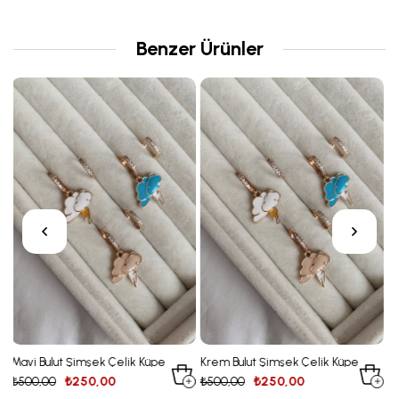
Benzer Ürünler
pe
Krem Bulut Şimşek Çelik Küpe
Minik Kırmızı Taş Alev Figürü
Çelik Küpe
₺500,00
₺250,00
₺500,00
₺250,00