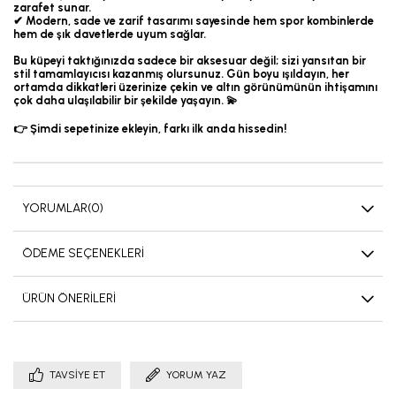
zarafet sunar.
✔ Modern, sade ve zarif tasarımı sayesinde hem spor kombinlerde
hem de şık davetlerde uyum sağlar.
Bu küpeyi taktığınızda sadece bir aksesuar değil; sizi yansıtan bir
stil tamamlayıcısı kazanmış olursunuz. Gün boyu ışıldayın, her
ortamda dikkatleri üzerinize çekin ve altın görünümünün ihtişamını
çok daha ulaşılabilir bir şekilde yaşayın. 💫
👉 Şimdi sepetinize ekleyin, farkı ilk anda hissedin!
YORUMLAR
(0)
ÖDEME SEÇENEKLERI
ÜRÜN ÖNERILERI
TAVSIYE ET
YORUM YAZ