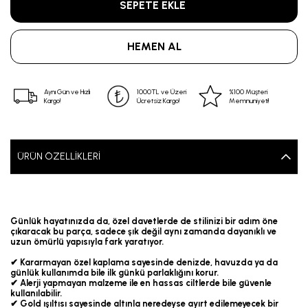
Aynı Gün ve Hızlı
1000TL ve Üzeri
%100 Müşteri
Kargo!
Ücretsiz Kargo!
Memnuniyeti!
ÜRÜN ÖZELLIKLERI
Günlük hayatınızda da, özel davetlerde de stilinizi bir adım öne
çıkaracak bu parça, sadece şık değil aynı zamanda dayanıklı ve
uzun ömürlü yapısıyla fark yaratıyor.
✔ Kararmayan özel kaplama sayesinde denizde, havuzda ya da
günlük kullanımda bile ilk günkü parlaklığını korur.
✔ Alerji yapmayan malzeme ile en hassas ciltlerde bile güvenle
kullanılabilir.
✔ Gold ışıltısı sayesinde altınla neredeyse ayırt edilemeyecek bir