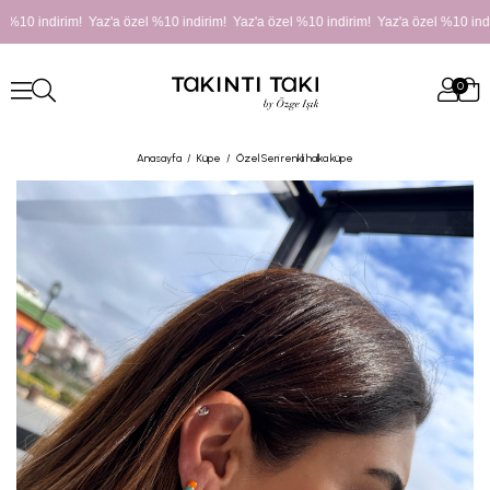
 %10 indirim! Yaz'a özel %10 indirim! Yaz'a özel %10 indirim! Yaz'a özel %10 indi
0
Anasayfa
Küpe
Özel Seri renkli halka küpe