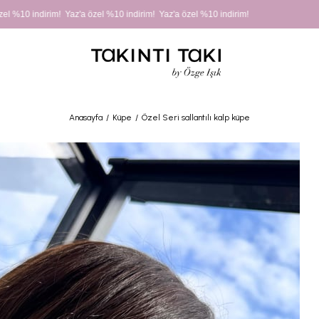
l %10 indirim! Yaz'a özel %10 indirim! Yaz'a özel %10 indirim!
Anasayfa
Küpe
Özel Seri sallantılı kalp küpe