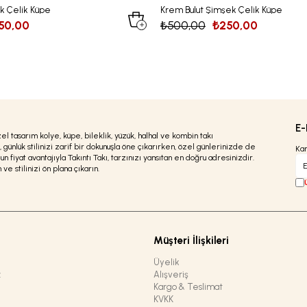
k Çelik Küpe
Krem Bulut Şimşek Çelik Küpe
50,00
₺500,00
₺250,00
E-
zel tasarım kolye, küpe, bileklik, yüzük, halhal ve kombin takı
ünlük stilinizi zarif bir dokunuşla öne çıkarırken, özel günlerinizde de
Kam
gun fiyat avantajıyla Takıntı Takı, tarzınızı yansıtan en doğru adresinizdir.
e stilinizi ön plana çıkarın.
Müşteri İlişkileri
Üyelik
z
Alışveriş
Kargo & Teslimat
KVKK