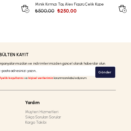
Minik Kırmızı Taş Alev Figürü Çelik Küpe
₺500,00
₺250,00
BÜLTEN KAYIT
panyalarımızdan ve indirimlerimizden güncel olarak haberdar olun.
Gönder
Üyelik koşullarını
ve
kişisel verilerimin
korunmasını kabul ediyorum.
Yardım
Müşteri Hizmetleri
Sıkça Sorulan Sorular
Kargo Takibi