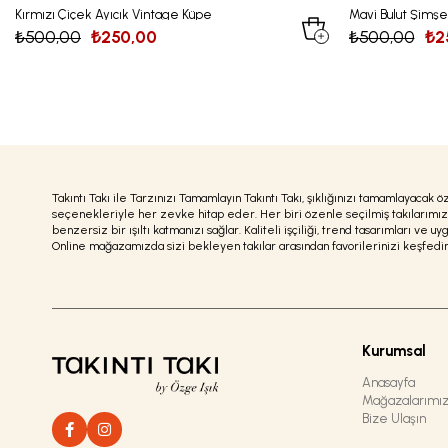
Kırmızı Çiçek Ayıcık Vintage Küpe
Mavi Bulut Şimşe
₺500,00
₺250,00
₺500,00
₺2
Takıntı Takı ile Tarzınızı Tamamlayın Takıntı Takı, şıklığınızı tamamlayacak ö
seçenekleriyle her zevke hitap eder. Her biri özenle seçilmiş takılarımız, g
benzersiz bir ışıltı katmanızı sağlar. Kaliteli işçiliği, trend tasarımları ve uy
Online mağazamızda sizi bekleyen takılar arasından favorilerinizi keşfedin v
Kurumsal
Anasayfa
Mağazalarımı
Bize Ulaşın