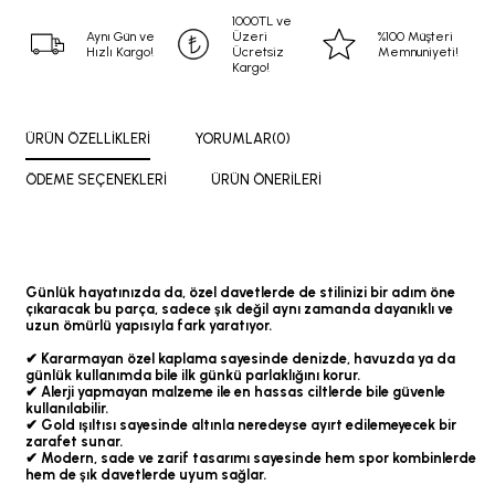
1000TL ve
Aynı Gün ve
Üzeri
%100 Müşteri
Hızlı Kargo!
Ücretsiz
Memnuniyeti!
Kargo!
ÜRÜN ÖZELLIKLERI
YORUMLAR
(0)
ÖDEME SEÇENEKLERI
ÜRÜN ÖNERILERI
Günlük hayatınızda da, özel davetlerde de stilinizi bir adım öne
çıkaracak bu parça, sadece şık değil aynı zamanda dayanıklı ve
uzun ömürlü yapısıyla fark yaratıyor.
✔ Kararmayan özel kaplama sayesinde denizde, havuzda ya da
günlük kullanımda bile ilk günkü parlaklığını korur.
✔ Alerji yapmayan malzeme ile en hassas ciltlerde bile güvenle
kullanılabilir.
✔ Gold ışıltısı sayesinde altınla neredeyse ayırt edilemeyecek bir
zarafet sunar.
✔ Modern, sade ve zarif tasarımı sayesinde hem spor kombinlerde
hem de şık davetlerde uyum sağlar.